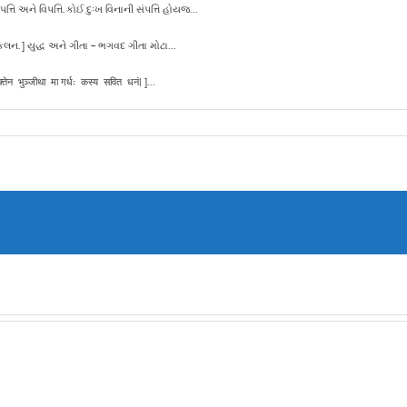
તિ અને વિપત્તિ. કોઈ દુઃખ વિનાની સંપત્તિ હોયજ...
ંકલન. ] યુદ્ધ અને ગીતા – ભગવદ ગીતા મોટા...
क्तेन भुञ्जीथा मा गर्धः कस्य सवित धनं| ]...