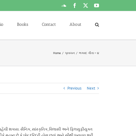
SoundCloud
Facebook
X
YouTube
io
Books
Contact
About
Home
પ્રવચન
ભગવદ ગીતા – ૪
Previous
Next
હેંચી શકાય. સૈનિક, સાંસ્કૃતિક, વિલાસી અને ફિલસુફીયુક્ત
કે મહાન છે કે ઘોર દરિદ્રી હોવા છતાં અને સૌથી ધનાઢ્ય શ્રી