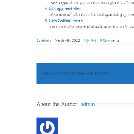
– Side A જીવનનો રથ ત્રણ પાટા ઉપર ચાલતો હોય છે. સંપત્તિ, આપત્
યોગ, યુદ્ધ અને ગીતા
[ વીરતા પરમો ધર્મ: ગીતા ઉપર કરેલા સ્વામીજીના લેખો નું સુંદર સ
સરળ ઉપનિષદ- ભાગ ૧
[ ઇશાવાસ્ય ઉપનિષદ ईशावास्यं इदं सर्वं यत् किन्चा जगत्यां जगत | तेन त्य
By
admin
|
March 4th, 2012
|
પ્રવચન
|
0 Comments
Share This Story, Choose Your Platform!
About the Author:
admin