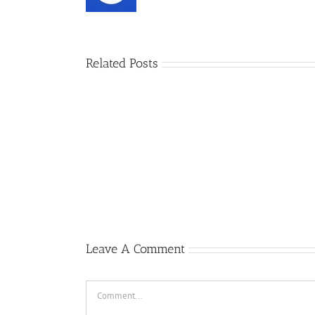
Related Posts
ગૌ-
સંસ્કૃતિ
અને
વિજ્ઞાન
Leave A Comment
Comment