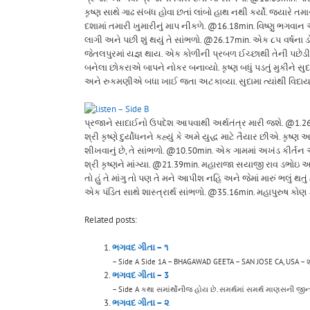
કૃષ્ણ સાથે ગાઢ સંબંધ હોવા છતાં લાંબો હાથ નથી કર્યો. જ્યારે
દશામાં તમારી ખુમારીનું માપ નીકળે. @16.18min. વિષ્ણુ ભગવાન અન
લાગી અને પછી શું થયું તે સાંભળો. @26.17min. એક ૮૫ વર્ષના
જેતલપુરમાં યજ્ઞ થાય. એક કોળીની પ્રબળ ઈચ્છાથી તેની પછેડી
બનેલા છોકરાએ બાપને નોકર બનાવ્યો. કૃષ્ણ બધું પડતું મુકીને સુદામ
અને રુકમણીએ બધા ખાઈ જતા અટકાવ્યા. સુદામા ત્યાંથી વિ
– Side B
પ્રજાને સાદાઈનો ઉપદેશ આપવાથી અર્થતંત્ર મારી જશે. @1.26min
શ્રી કૃષ્ણે દુર્યોધનને કહ્યું કે અમે યુદ્ધ માટે તૈયાર છીએ. કૃષ
શીખવાનું છે, તે સાંભળો. @10.50min. એક ગામમાં અખંડ કીર્તન અને ત
શ્રી કૃષ્ણને માંગ્યા. @21.39min. મહારાજા સયાજી રાવ ડભોઇ આવેલા તે
તો હું તે માંગુ તો પણ તે મને આપીશ નહિ અને જેમાં મારું ભલું થ
એક પંડિત સાથે શાસ્ત્રાર્થ સાંભળો. @35.16min. મહાપુરુષ ક
Related posts:
ભગવદ ગીતા – ૧
– Side A Side 1A – BHAGAWAD GEETA – SAN JOSE CA, USA – શ્રી
ભગવદ ગીતા – 3
– Side A કથા સમાંર્થોનીજ હોય છે. સમર્થમાં સમર્થ માણસની જી
ભગવદ ગીતા – ૨