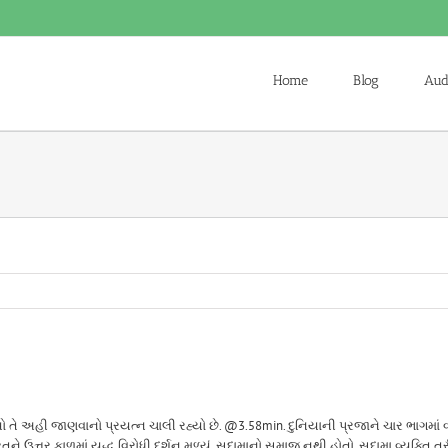
Home
Blog
Aud
ો તે અહી જાણવાનો પ્રયત્ન ચાલી રહ્યો છે. @3.58min. દુનિયાની પ્રજાને ચાર ભાગમાં વ
ત્તર કાળમાં યુદ્ધ વિરોધી દર્શન મળ્યું. સુદામાનો સમાજ નથી હોતો. સુદામા વ્યક્તિ તરી