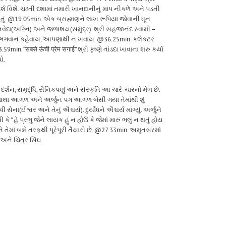
ર્શ વિશે. ચઢતી દશામાં તમારી ખાનદાનીનું માપ નીકળે અને પડતી
ર્ય હતું. @19.05min. એક બ્રાહ્મણને લાખ રૂપિયા જોવાની ધૂન
ાતવેદા(અગ્નિ) અને જળાશય(સમુદ્ર). શ્રી સહજાનંદ સ્વામી –
ે એ તો ભગવાન કહેવાય, આપણાથી ન ખવાય. @36.25min. કલેકટર
in. “सबसे ऊंची प्रेम सगाई” શ્રી કૃષ્ણે તાંડદા ખાવાના શરુ કર્યા
ો.
શન, સમૃદ્ધિ, સૈનિકપણું અને સંસ્કૃતિ આ ચારે-ચારનો મેળ છે.
કૃષ્ણના માથા આગળ અને અર્જુન પગ આગળ બેસી ગયા તેમાંથી શું
(ઈશ્વર અને તેનું ઐશ્ચર્ય). દુર્યોધને ઐશ્ચર્ય માંગ્યું. અર્જુને
ે ” હે પ્રભુ જેને લાયક હું ન હોઉં કે જેમાં મારું ભલું ન થતું હોય
ે તેમાં બન્ને તરફથી પૂરેપૂરી તૈયારી છે. @27.33min. અમૃતસરમાં
અને ચિત્ર સિંઘ.