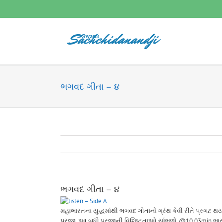
Skip
to
content
ભગવદ ગીતા – ૪
ભગવદ ગીતા – ૪
– Side A
મહાભારતના યુદ્ધમાંથી ભગવદ ગીતાનો ગ્રંથ કેવી રીતે પ્રગટ થય
પ્રજા. આ બધી પ્રજાની વિશિષ્ટતાઓ સાંભળો. @10.03min.ભારતને ઉ