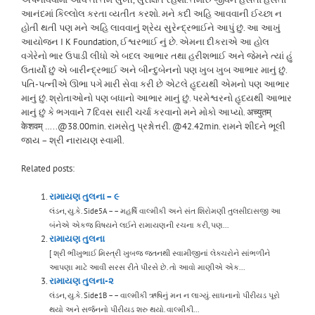
આનંદમાં કિલ્લોલ કરતા વ્યતીત કરશો. મને કદી અહિ આવવાની ઈચ્છા ન
હોતી થતી પણ મને અહિ લાવવાનું શ્રેય સુરેન્દ્રભાઈને આપું છું. આ આખું
આયોજન I K Foundation, ઈશ્વરભાઈ નું છે. એમના દીકરાએ આ હોલ
વગેરેનો ભાર ઉપાડી લીધો એ બદલ આભાર તથા હરીશભાઈ અને જેમને ત્યાં હું
ઉતાર્યો છું એ બારીન્દ્રભાઈ અને બીન્દુબેનનો પણ ખુબ ખુબ આભાર માનું છું.
પતિ-પત્નીએ ઊભા પગે મારી સેવા કરી છે એટલે હૃદયથી એમનો પણ આભાર
માનું છું. શ્રોતાઓનો પણ બધાનો આભાર માનું છું. પરમેશ્વરનો હૃદયથી આભાર
માનું છું કે ભગવાને 7 દિવસ સારી ચર્ચા કરવાનો મને મોકો આપ્યો. अच्युतम्
केशवम् …..@38.00min. રામસેતુ પ્રશ્નોત્તરી. @42.42min. રામને શીદને ભૂલી
જાય – શ્રી નારાયણ સ્વામી.
Related posts:
રામાયણ તુલના – ૯
લંડન, યુ.કે. Side5A – – મહર્ષિ વાલ્મીકી અને સંત શિરોમણી તુલસીદાસજી આ
બંનેએ એકજ વિષયને લઈને રામાયણની રચના કરી, પણ...
રામાયણ તુલના
[ શ્રી ભીખુભાઈ મિસ્ત્રી ખુબજ જતનથી સ્વામીજીનાં લેક્ચરોને સાંભળીને
આપણા માટે આવી સરસ રીતે પીરસે છે. તો આવો માણીએ એક...
રામાયણ તુલના-૨
લંડન, યુ.કે. Side1B – – વાલ્મીકી ઋષિનું મન ન લાગ્યું. સાધનાનો પીરીયડ પૂરો
થયો અને સર્જનનો પીરીયડ શરુ થયો. વાલ્મીકી...