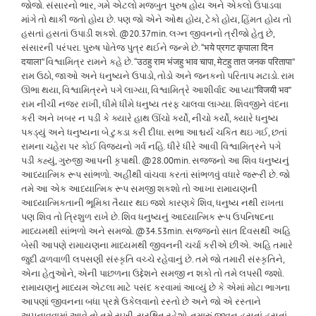
જોજો. સંસારનો ભાર, ગમે એટલો મજબુત પુરુષ હોય અને એકલો ઉપાડવા
માંગે તો થાકી જતો હોય છે. પણ જો એને ઓથ હોય, ટેકો હોય, હિંમત હોય તો
હસતાં હસતાં ઉપાડી શકશે. @20.37min. લગ્ન જીવનનો ત્રીજો હેતુ છે,
સંસારની પરંપરા. પુરુષ પોતેજ પુત્ર થઈને જન્મે છે. “भये प्रगट कृपाला दिन
दयाला” વિશ્વામિત્ર રામને કહે છે. “उठहु राम भंजहु भाव चापा, मेटहु तात जनक परितापा”
રામ ઉઠો, જાઓ અને ધનુષ્યને ઉપાડો, તોડો અને જનકનો પરિતાપ મટાડો. રામ
ઊભા થયા, વિશ્વામિત્રને પગે લાગ્યા, વિશ્વામિત્રે આશીર્વાદ આપ્યા”विजयी भव”
રામ નીચી નજર રાખી, ધીમે ધીમે ધનુષ્ય તરફ ચાલવા લાગ્યા. શિવજીને વંદના
કરી અને ખબર ન પડી કે ક્યારે હાથ ઊંચો કર્યો, નીચો કર્યો, ક્યારે ધનુષ્ય
પકડ્યું અને ધનુષ્યના બે ટુકડા કરી દીધા. સભા આશ્ચર્ય ચકિત થઇ ગઈ, છતાં
રામના ચહેરા પર કોઈ વિજયનો ગર્વ નહિ. ધીરે ધીરે આવી વિશ્વામિત્રને પગે
પડી કહ્યું, ગુરુજી આપની કૃપાથી. @28.00min. સજ્જનો આ શિવ ધનુષ્યનું
આધ્યાત્મિક રૂપ સાંભળો. અહીંથી વાંચવા કરતાં સાંભળવું વધારે જરૂરી છે. જો
તમે આ એક આધ્યાત્મિક રૂપ સમજી શકશો તો આખા રામાયણની
આધ્યાત્મિકતાની ભૂમિકા તૈયાર થઇ જશે કારણકે શિવ, ધનુષ્ય નથી રાખતા
પણ શિવ તો ત્રિશુળ રાખે છે. શિવ ધનુષ્યનું આધ્યાત્મિક રૂપ ઉપનિષદના
માધ્યમથી સાંભળો અને સમજો. @34.53min. સજ્જનો સાત દિવસથી અહિ
બેસી આપણે રામાયણના માધ્યમથી જીવનની ચર્ચા કરીએ છીએ. અહિ તમારે
જુદી ઢાળવાળી લપસણી સંસ્કૃતિ વચ્ચે રહેવાનું છે. તમે જો તમારી સંસ્કૃતિને,
એના હેતુઓને, એની પાછળના ઉદ્દેશને સમજી ન શકો તો તમે લપસી જશો.
રામાયણનું માધ્યમ એટલા માટે પસંદ કરવામાં આવ્યું છે કે એમાં મોટા ભાગના
આપણાં જીવનના બધા પ્રશ્નો ઉકેલવાનો રસ્તો છે અને જો એ રસ્તાને
અપનાવવામાં આવે તો તમે સુખી, સુરક્ષિત રહેશો. તમારું જીવન હસતાં હસતાં