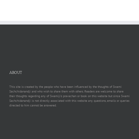
ABOUT
This site is created by the people who have been influenced by the thoughts of Swami
Sachchidanandji and who wish to share them with others. Readers are welcome to share
their thoughts regarding any of Swamiji's pravachan or book on this website but since Swami
Sachchidanandji is not directly associated with this website any questions, emails or queries
directed to him cannot be answered.