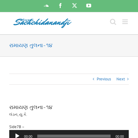
Skip
SoundCloud
Facebook
X
YouTube
to
content
રામાયણ તુલના-૧૪
Previous
Next
રામાયણ તુલના-૧૪
લંડન, યુ.કે.
Audio
Side7B –
Player
00:00
00:00