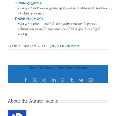
રામાયણ તુલના-૬
લંડન, યુ.કે. Side3B – – રસ હૃદયમાં રહે છે, મગજમાં તો ગણિત રહે છે. આજે અમે
એ ગણિત ગણતા થઇ...
રામાયણ તુલના-૧૧
લંડન, યુ.કે. Side6A – – વાલ્મીકી અને તુલસીકૃત રામાયણની તુલનાત્મક
સમિક્ષાને ધ્યાનમાં રાખીને અહલ્યાના પ્રસંગને જોવો હોય તો સ્વામીજીની
સમજણ...
By
admin
|
June 25th, 2014
|
પ્રવચન
|
0 Comments
Share This Story, Choose Your Platform!
Facebook
X
Reddit
LinkedIn
WhatsApp
Tumblr
Vk
Email
About the Author:
admin