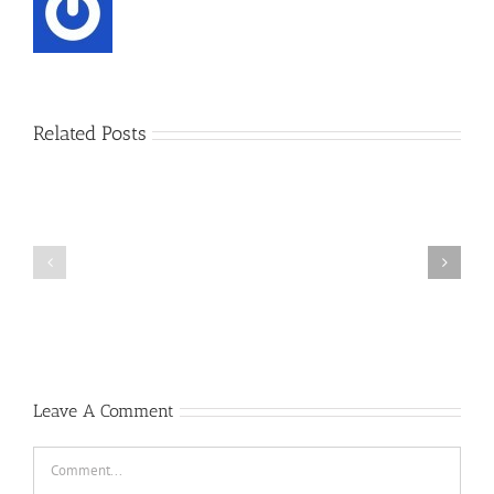
Related Posts
પરાક્રમ
વીરતા
અને
ગૌ-
બલિદાન
સંસ્કૃતિ
–
અને
ભુચર
વિજ્ઞાન
મોરી
શહીદ
સ્થાન
Leave A Comment
Comment