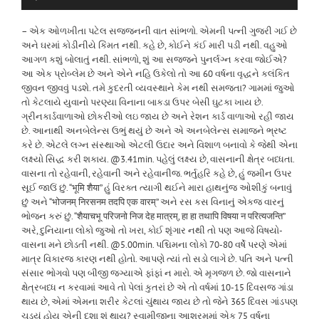
– એક ઓળખીતા પટેલ સજ્જનની વાત સાંભળો. એમની પત્ની ગુજરી ગઈ છે
અને ઘરમાં કોડીનીયે કિંમત નથી. કહે છે, કોઈને કંઈ મારી પડી નથી. વહુઓ
આગળ કશું બોલાતું નથી. સાંભળો, શું આ સજ્જને પુનર્લગ્ન કરવા જોઈએ?
આ એક પ્રોબ્લેમ છે અને એને નહિ ઉકેલો તો આ 60 વર્ષના વૃદ્ધને કલંકિત
જીવન જીવવું પડશે. તમે કુદરતી વ્યવસ્થાને કેમ નથી સમજતા? ગામમાં જુઓ
તો કેટલાયે યુવાનો પરણ્યા વિનાના બાકડા ઉપર બેસી ઘુટકા ખાય છે.
ગ્રીનકાર્ડવાળાઓ છોકરીઓ લઇ જાય છે અને રેશન કાર્ડ વાળાઓ રહી જાય
છે. આનાથી અનબેલેન્સ ઉભું થયું છે અને એ અનબેલેન્સ સમાજને ભ્રષ્ટ
કરે છે. એટલે લગ્ન સંસ્થાઓ એટલી ઉદાર અને વિશાળ બનાવો કે જેથી એના
લક્ષ્યો સિદ્ધ કરી શકાય. @3.41min. પહેલું લક્ષ્ય છે, વાસનાની ક્ષેત્ર બધ્ધતા.
વાસના તો રહેવાની, રહેવાની અને રહેવાનીજ. ભર્તુહરિ કહે છે, હું જમીન ઉપર
સૂઈ જાઉં છું. “भूमि शैया” હું વિરક્ત ત્યાગી થઈને મારા હાથનુંજ ઓશીકું બનાવું
છું અને “भोजनम् निरसनम तदपि एक वारम्” અને રસ કસ વિનાનું એકજ વારનું
ભોજન કરું છું. “शैयाचभू परिजनो निज देह मात्रम्, हा हा तथापि विषया न परित्यजन्ति”
અરે, દુનિયાના લોકો જુઓ તો ખરા, કોઈ શૃંગાર નથી તો પણ આજે વિષયો-
વાસના મને છોડતી નથી.
@5.00min. પશ્ચિમના લોકો 70-80 વર્ષે પરણે એમાં
માત્ર વિકારજ કારણ નથી હોતો. આપણે ત્યાં તો સડો લાગે છે. પતિ અને પત્ની
સંસાર ભોગવો પણ બીજી જગ્યાએ ફાંફાં ન મારો. એ મૃગજળ છે. જો વાસનાને
ક્ષેત્રબધ્ધ ન કરવામાં આવે તો પેલાં કુતરાં છે એ તો વર્ષમાં 10-15 દિવસજ ગાંડા
થાય છે, એમાં એમના શરીર કેટલાં ચુંથાય જાય છે તો જેને 365 દિવસ ગાંડપણ
ચડ્યું હોય એની દશા શું થાય? સ્વામીજીના આશ્રમમાં એક 75 વર્ષના