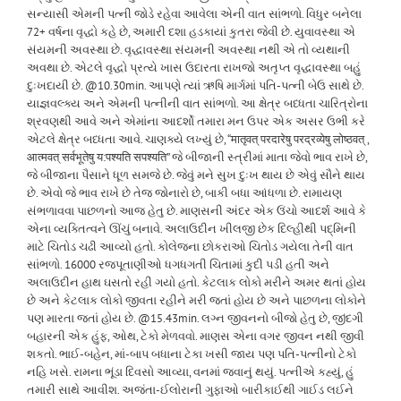
સન્યાસી એમની પત્ની જોડે રહેવા આવેલા એની વાત સાંભળો. વિધુર બનેલા
72+ વર્ષના વૃદ્ધો કહે છે, અમારી દશા હડકાયાં કુતરા જેવી છે. યુવાવસ્થા એ
સંયમની અવસ્થા છે. વૃદ્ધાવસ્થા સંયમની અવસ્થા નથી એ તો વ્યથાની
અવથા છે. એટલે વૃદ્ધો પ્રત્યે ખાસ ઉદારતા રાખજો અતૃપ્ત વૃદ્ધાવસ્થા બહું
દુઃખદાયી છે. @10.30min. આપણે ત્યાં ઋષિ માર્ગમાં પતિ-પત્ની બેઉ સાથે છે.
યાજ્ઞવલ્ક્ય અને એમની પત્નીની વાત સાંભળો. આ ક્ષેત્ર બધ્ધતા ચારિત્રોના
શ્રવણથી આવે અને એમાંના આદર્શો તમારા મન ઉપર એક અસર ઉભી કરે
એટલે ક્ષેત્ર બધ્ધતા આવે. ચાણક્યે લખ્યું છે, “मातृवत् परदारेषु परद्रव्येषु लोष्ठवत् ,
आत्मवत् सर्वभूतेषु य:पश्यति सपश्यति” જે બીજાની સ્ત્રીમાં માતા જેવો ભાવ રાખે છે,
જે બીજાના પૈસાને ધૂળ સમજે છે. જેવું મને સુખ દુઃખ થાય છે એવું સૌને થાય
છે. એવો જે ભાવ રાખે છે તેજ જોનારો છે, બાકી બધા આંધળા છે. રામાયણ
સંભળાવવા પાછળનો આજ હેતુ છે. માણસની અંદર એક ઉંચો આદર્શ આવે કે
એના વ્યક્તિત્વને ઊંચું બનાવે. અલાઉદીન ખીલજી છેક દિલ્હીથી પદ્મિની
માટે ચિતોડ ચઢી આવ્યો હતો. કોલેજના છોકરાઓ ચિતોડ ગયેલા તેની વાત
સાંભળો. 16000 રજપૂતાણીઓ ધગધગતી ચિતામાં કુદી પડી હતી અને
અલાઉદીન હાથ ઘસતો રહી ગયો હતો. કેટલાક લોકો મરીને અમર થતાં હોય
છે અને કેટલાક લોકો જીવતા રહીને મરી જતાં હોય છે અને પાછળના લોકોને
પણ મારતા જતાં હોય છે. @15.43min. લગ્ન જીવનનો બીજો હેતુ છે, જીંદગી
બહારની એક હુંફ, ઓથ, ટેકો મેળવવો. માણસ એના વગર જીવન નથી જીવી
શકતો. ભાઈ-બહેન, માં-બાપ બધાના ટેકા ખસી જાય પણ પતિ-પત્નીનો ટેકો
નહિ ખસે. રામના ભૂંડા દિવસો આવ્યા, વનમાં જવાનું થયું. પત્નીએ કહ્યું, હું
તમારી સાથે આવીશ. અજંતા-ઈલોરાની ગુફાઓ બારીકાઈથી ગાઈડ લઈને