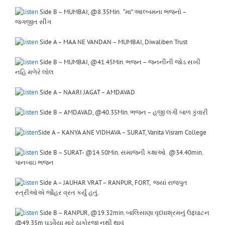
Side B – MUMBAI, @8.35Min. “મા” આલ્બમના ભજનો –
જગજીત સીંગ
Side A – MAA NE VANDAN – MUMBAI, Diwaliben Trust
Side B – MUMBAI, @41.45Min. ભજન – જનનીની જોડ સખી
નહિ મળેરે લોલ
Side A – NAARI JAGAT – AMDAVAD
Side B – AMDAVAD, @40.35Min. ભજન – હજી લગી બાળ કુંવારી
Side A – KANYA ANE VIDHAVA – SURAT, Vanita Visram College
Side B – SURAT- @14.50Min. સમાજની કક્ષાઓ @34.40min.
પાનબાઇ ભજન
Side A – JAUHAR VRAT – RANPUR, FORT, જ્યાં રાજપુત
સ્ત્રીઓએ જૌહર વ્રત કર્યું હતું.
Side B – RANPUR, @19.32min. બાલિસાણા વૃધ્ધાશ્રમનું ઉદ્દઘાટન
@49.35m ઘડવૈયા મારે ઠાકોરજી નથી થાવું