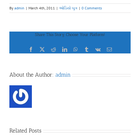
By
admin
|
March 4th, 2011
|
ઓડિયો બુક
|
0 Comments
Share This Story, Choose Your Platform!
Facebook
X
Reddit
LinkedIn
WhatsApp
Tumblr
Vk
Email
About the Author:
admin
Related Posts