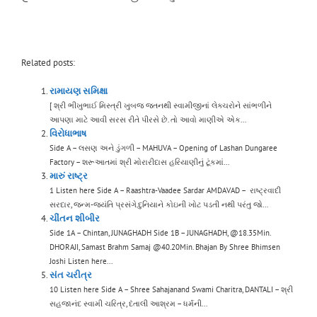
Related posts:
રામાયણ સમિક્ષા
[ શ્રી ભીખુભાઈ મિસ્ત્રી ખુબજ જતનથી સ્વામીજીનાં લેક્ચરોને સાંભળીને
આપણા માટે આવી સરસ રીતે પીરસે છે. તો આવો માણીએ એક...
વિરોધાભાષ
Side A – લસણ અને ડુંગળી – MAHUVA – Opening of Lashan Dungaree
Factory – શરૂઆતમાં શ્રી મોરારીદાસ હરિયાણીનું ટૂંકમાં...
મારું રાષ્ટ્ર
1 Listen here Side A – Raashtra-Vaadee Sardar AMDAVAD – રાષ્ટ્રવાદી
સરદાર, જન્મ-જયંતિ પ્રસંગે.દુનિયાને કોઇની ખોટ પડતી નથી પરંતુ જો...
ચીંતન શીબીર
Side 1A – Chintan, JUNAGHADH Side 1B – JUNAGHADH, @18.35Min.
DHORAJI, Samast Brahm Samaj @40.20Min. Bhajan By Shree Bhimsen
Joshi Listen here...
સંત ચરીત્ર
10 Listen here Side A – Shree Sahajanand Swami Charitra, DANTALI – શ્રી
સહજાનંદ સ્વામી ચરિત્ર, દંતાલી આશ્રમ – ધર્મની...