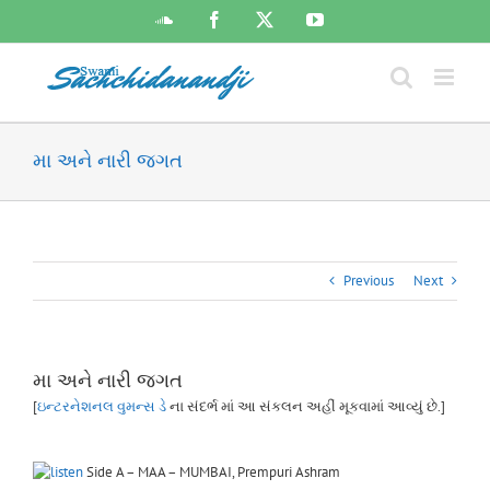
Skip
SoundCloud
Facebook
X
YouTube
to
content
મા અને નારી જગત
Previous
Next
મા અને નારી જગત
[
ઇન્ટરનેશનલ વુમન્સ ડે
ના સંદર્ભ માં આ સંકલન અહીં મૂકવામાં આવ્યું છે.]
Side A – MAA – MUMBAI, Prempuri Ashram