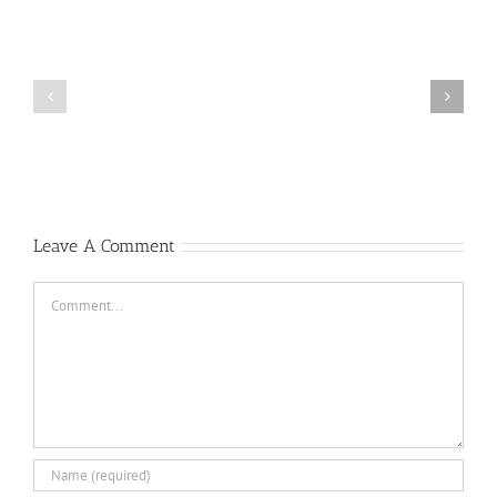
પિતા
માતા
તથા
તથા
સંતાનનો
સંતાનનો
સંબંધ
સંબંધ
Leave A Comment
Comment