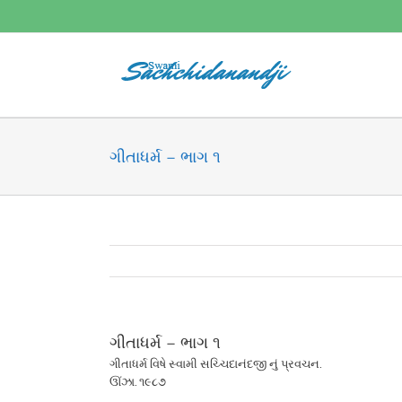
Skip
to
content
ગીતાધર્મ – ભાગ ૧
ગીતાધર્મ – ભાગ ૧
ગીતાધર્મ વિષે સ્વામી સચ્ચિદાનંદજી નું પ્રવચન.
ઊંઝા. ૧૯૮૭