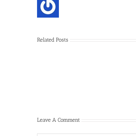
Related Posts
રામાયણ
તુલના
(video)
–
૩
Leave A Comment