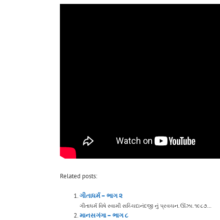
Related posts:
ગીતાધર્મ – ભાગ ૨
ગીતાધર્મ વિષે સ્વામી સચ્ચિદાનંદજી નું પ્રવચન. ઊંઝા. ૧૯૮૭...
માનસગંગા – ભાગ ૮