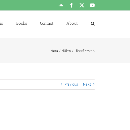
SoundCloud
Facebook
X
YouTube
io
Books
Contact
About
Home
વીડીઓ
ગીતાધર્મ – ભાગ ૧
Previous
Next