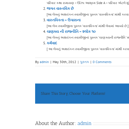
પરિવાર કથા રામાયણ – ઊંઝા આશ્રમ Side A – પરિવાર એટલે શુ
જગત વાસ્તવિક છે
[આ લેખનું અક્ષરાંકન સ્વામીજીના પુસ્તક ‘વાસ્તવિકતા’ માંથી કરવામાં
વાસ્તવિકતા – ઉપાસના
[આ લેખ સ્વામીજીના પુસ્તક ‘વાસ્તવિકતા’ માંથી લેવામાં આવ્યો છ
ચાણક્ય ની રાજનીતિ – શ્લોક ૧૦
[આ લેખનું અક્ષરાંકન સ્વામીજીનાં પુસ્તક ‘ચાણક્યની રાજનીતિ ’ માંથી કર
કર્મવાદ
[ આ લેખનું અક્ષરાંકન સ્વામીજીના પુસ્તક ‘વાસ્તવિકતા’ માંથી કરવામા
By
admin
|
May 30th, 2012
|
પુસ્તક
|
0 Comments
Share This Story, Choose Your Platform!
About the Author:
admin