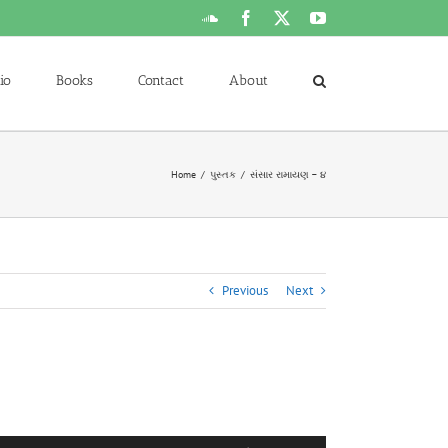
SoundCloud
Facebook
X
YouTube
io
Books
Contact
About
Home
પુસ્તક
સંસાર રામાયણ – ૪
Previous
Next
Use