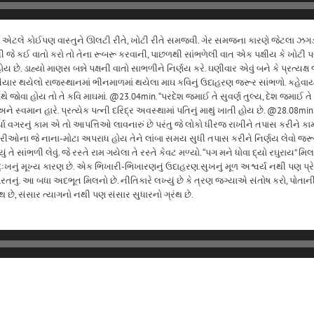
એટલે કોઈપણ વાસ્તુને ઊલટી રીતે, ખોટી રીતે સમજવી. ગેર સમજના કારણે જેટલા ઝગડા,
 જે કઈ વાતો કરો તો તેના રૂબરૂ કરવાની, પાછળથી સાંભળેલી વાત એક પક્ષીય કે ખોટી પ
ય છે. ડાહ્યો માણસ બન્ને પક્ષની વાતો સાભળીને નિર્ણય કરે. ઘણીવાર એવું બને કે પ્રત્યક
ાર થયેલો રાજસ્થાનમાં ભીનમાળમાં થયેલા માઘ કવિનું ઉદાહરણ જરૂર સાંભળો. કહેવાય છ
થે જોવા હોય તો તે કવિ માઘમાં. @23.04min. “પરદેશ જમાઈ તે સુવર્ણ તુલ્ય, દેશ જમાઈ તે
અને સ્વમાન હારે. પ્રત્યેક પત્ની દરિદ્ર અવસ્થામાં પતિનું માથું ખાતી હોય છે.
@28.08min.
્યા વગરનું કામ એ તો આપત્તિઓ લાવનારું છે પરંતુ જે લોકો ધીરજ રાખીને તપાસ કરીને
્રીઓના જે નાના-મોટા અપરાધ હોય તેને લાંબા સમય સુધી તપાસ કરીને નિર્ણય લેવો જરૂ
તે સાંભળી લેવું. જે રસ્તે રામ ગયેલા તે રસ્તે કેવટ મળ્યો. “પગ મને ધોવા દ્યો રઘુરાય
ખ-દુઃખનું મૂખ્ય કારણ છે. એક ભિખારી-ભિખારણનું ઉદાહરણ.સુખનું મૂળ અશ્વર્ય નથી પણ 
ભરતનું. આ બધા અદભૂત મિલનો છે. નીતિકારે લખ્યું છે કે ત્રણ જગ્યાએ સંતોષ કરો, પોતાન
છે, સંસાર ત્યાગનો નથી પણ સંસાર સુધારનો ગ્રંથ છે.