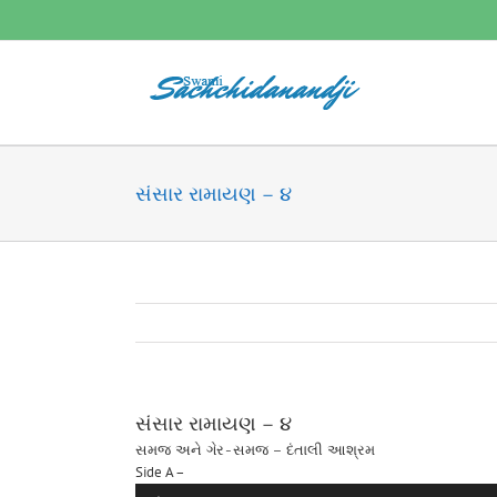
Skip
to
content
સંસાર રામાયણ – ૪
સંસાર રામાયણ – ૪
સમજ અને ગેર-સમજ – દંતાલી આશ્રમ
Audio
Side A –
Player