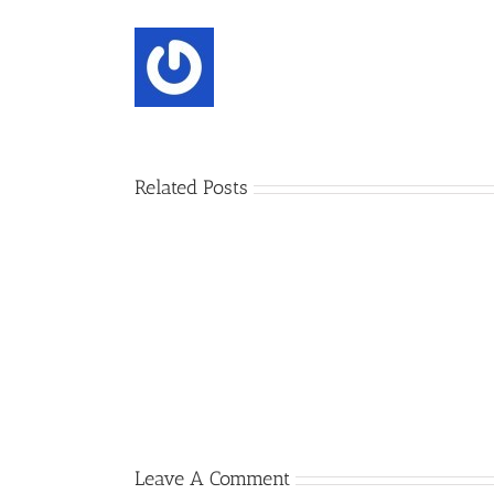
Related Posts
પદ્મ
ભૂષણ
એવોર્ડ
સમારંભ
Leave A Comment