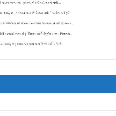
ં? માણસ લાખ પણ પ્રયત્ને એકલો રહી શકતો નથી....
 આવ્યું છે. ] ૧. જગત સત્ય છે. મિથ્યા નથી. તે પરમેશ્વરની કૃતિ...
ે.] ૧. જે જે ક્રિયાઓ ઈશ્વરની સમીપમાં લઇ જાય તે બધી ઉપાસના...
વામાં આવ્યું છે.] जितात्मा सर्वार्थे संयुज्येत || ૧૦ || જિતાત્મા...
ં આવ્યું છે. ] કર્મવાદનો અર્થ થાય છે: જે કર્મો કરો છો...