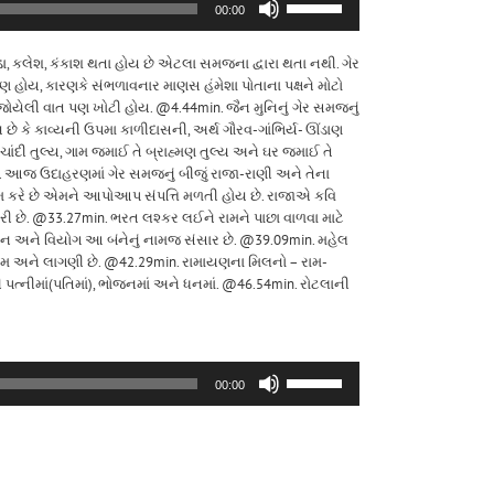
00:00
Up/Down
Arrow
 કલેશ, કંકાશ થતા હોય છે એટલા સમજના દ્વારા થતા નથી. ગેર
keys
ણ હોય, કારણકે સંભળાવનાર માણસ હંમેશા પોતાના પક્ષને મોટો
to
્ષ જોયેલી વાત પણ ખોટી હોય. @4.44min. જૈન મુનિનું ગેર સમજનું
increase
ે કે કાવ્યની ઉપમા કાળીદાસની, અર્થ ગૌરવ-ગાંભિર્ય- ઊંડાણ
or
 ચાંદી તુલ્ય, ગામ જમાઈ તે બ્રાહ્મણ તુલ્ય અને ઘર જમાઈ તે
decrease
 આજ ઉદાહરણમાં ગેર સમજનું બીજું રાજા-રાણી અને તેના
volume.
 કામ કરે છે એમને આપોઆપ સંપત્તિ મળતી હોય છે. રાજાએ કવિ
રી છે. @33.27min. ભરત લશ્કર લઈને રામને પાછા વાળવા માટે
” મિલન અને વિયોગ આ બંનેનું નામજ સંસાર છે. @39.09min. મહેલ
પ્રેમ અને લાગણી છે. @42.29min. રામાયણના મિલનો – રામ-
ી પત્નીમાં(પતિમાં), ભોજનમાં અને ધનમાં. @46.54min. રોટલાની
Use
00:00
Up/Down
Arrow
keys
to
increase