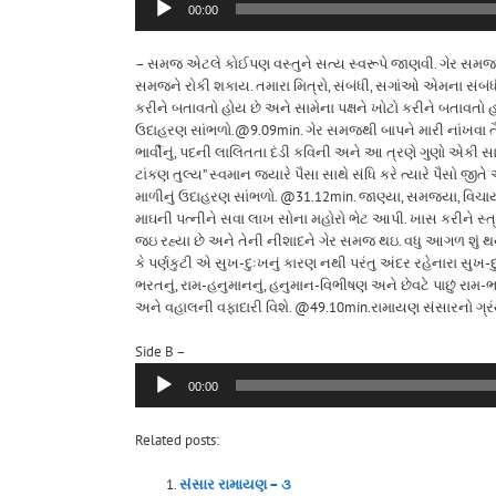
00:00
– સમજ એટલે કોઈપણ વસ્તુને સત્ય સ્વરૂપે જાણવી. ગેર સમજ 
સમજને રોકી શકાય. તમારા મિત્રો, સંબંધી, સગાંઓ એમના સંબંધી
કરીને બતાવતો હોય છે અને સામેના પક્ષને ખોટો કરીને બતાવતો હો
ઉદાહરણ સાંભળો.@9.09min. ગેર સમજથી બાપને મારી નાંખવા તૈય
ભાર્વીનું, પદની લાલિતતા દંડી કવિની અને આ ત્રણે ગુણો એકી સા
ટાંકણ તુલ્ય” સ્વમાન જ્યારે પૈસા સાથે સંધિ કરે ત્યારે પૈસો જીતે 
માળીનું ઉદાહરણ સાંભળો. @31.12min. જાણ્યા, સમજ્યા, વિચાર
માઘની પત્નીને સવા લાખ સોના મહોરો ભેટ આપી. ખાસ કરીને સ્ત
જઇ રહ્યા છે અને તેની નીશાદને ગેર સમજ થઇ. વધુ આગળ શું થયું 
કે પર્ણકુટી એ સુખ-દુઃખનું કારણ નથી પરંતુ અંદર રહેનારા સુ
ભરતનું, રામ-હનુમાનનું, હનુમાન-વિભીષણ અને છેવટે પાછું રામ-
અને વહાલની વફાદારી વિશે. @49.10min.રામાયણ સંસારનો ગ્રંથ 
Audio
Side B –
Player
00:00
Related posts:
સંસાર રામાયણ – ૩