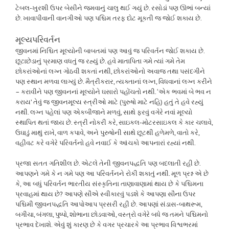
ટેબલ-ખુરશી ઉપર બેસીને જમવાનું ચાલુ થઈ ગયું છે. રસોડાં પણ ઊભાં બન્યાં
છે. ખાવાપીવાની વાનગીઓ પણ પશ્ચિમ તરફ દોટ મૂકતી જ જોઈ શકાય છે.
મૂલ્યપરિવર્તન
જીવનમાં નિશ્ચિત મૂલ્યોની બાબતમાં પણ આવું જ પરિવર્તન જોઈ શકાય છે.
છૂટાછેડાનું પ્રમાણ વધતું જ રહ્યું છે. હવે માતાપિતા ગમે ત્યાં ગમે તેમ
છોકરાંઓનાં લગ્ન ગોઠવી શકતાં નથી, છોકરાંઓનો અવાજ તથા પસંદગીને
પણ સ્થાન મળવા લાગ્યું છે. મૈત્રીકરાર, ત્યક્તાનાં લગ્ન, વિધવાનાં લગ્ન કરીને
– કરાવીને પણ જીવનનાં મૂલ્યોને ઘસારો પહોંચતો નથી. ‘એક ભવમાં બે ભવ ન
કરાય’ તેવું જ જીવનમૂલ્ય સ્ત્રીઓ માટે (પુરુષો માટે નહિ) હતું તે હવે રહ્યું
નથી. લગ્ન પહેલાં પણ એકબીજાને મળવું, સાથે ફરવું વગેરે નવાં મૂલ્યો
સ્થાપિત થતાં જાય છે. સ્ત્રી નોકરી કરે, સાઇકલ-મોટરસાઇકલ કે કાર ચલાવે,
ઉઘાડું માથું રાખે, વાળ કપાવે, અને પુરુષોની સાથે છૂટથી હળેમળે, વાતો કરે,
વહીવટ કરે વગેરે પરિવર્તનો હવે નવાઈ કે આંચકો આપનારાં રહ્યાં નથી.
પ્રજા સતત ગતિશીલ છે. એટલે તેની જીવનપદ્ધતિ પણ બદલાતી રહી છે.
આપણને ગમે કે ન ગમે પણ આ પરિવર્તનને રોકી શકાતું નથી. મૂળ પ્રશ્ન એ છે
કે, આ બધું પરિવર્તન ભારતીય સંસ્કૃતિના તાણાવાણામાં થાય છે કે પશ્ચિમના
પ્રવાહમાં થાય છે? આપણે સૌએ સ્વીકારવું પડશે કે આપણા સૌના ઉપર
પશ્ચિમી જીવનપદ્ધતિ આપોઆપ પ્રસરી રહી છે. આપણાં સંડાસ-બાથરૂમ,
બગીચા, બંગલા, પુષ્પો, શોભાના છોડવાઓ, વસ્ત્રો વગેરે બધે જ તમને પશ્ચિમનો
પ્રભાવ દેખાશે. એવું શું કારણ છે કે વગર પ્રચારકે આ પ્રભાવ વિશ્વભરમાં