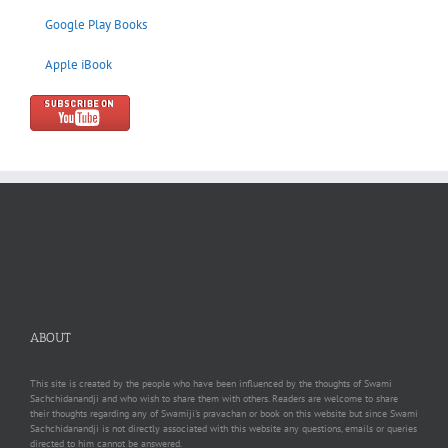
Google Play Books
Apple iBook
ABOUT
This site is created by the people who have been influenced by the thoughts of Swami
Sachchidanandji and who wish to share them with others. Readers are welcome to share
their thoughts regarding any of Swamiji's pravachan or book on this website but since Swami
Sachchidanandji is not directly associated with this website any questions, emails or queries
directed to him cannot be answered.