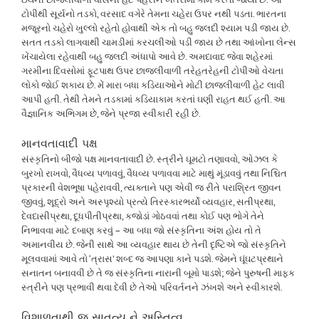
ટોપીથી સૂર્યનો તડકો, વરસાદ વગેરે તેમના ચહેરા ઉપર નથી પડતા. ભારતના
મજૂરનો ચહેરો ખુલ્લો રહેતો હોવાથી એક તો બહુ જલદી શ્યામ પડી જાય છે.
સતત તડકો લાગવાથી ચામડીમાં કરચલીઓ પડી જાય છે તથા આંખોના લેન્સ
ખેંચાયેલા રહેવાથી બહુ જલદી અંધાપો આવે છે. અમદાવાદ જેવા શહેરમાં
ગરમીના દિવસોમાં ફૂટપાથ ઉપર છાજલીવાળી તરેહતરેહની ટોપીઓ વેચતા
લોકો જોઈ શકાય છે. મેં મારા બધા કડિયાઓને મોટી છાજલીવાળી હેટ લાવી
આપી હતી. તેથી તેમને તડકામાં કડિયાકામ કરતાં ઘણી રાહત થઈ હતી. આ
વૈજ્ઞાનિક અભિગમ છે, જેને પ્રજા સ્વીકારી રહી છે.
માનવતાવાદી પક્ષ
સંસ્કૃતિનો બીજો પક્ષ માનવતાવાદી છે. સ્ત્રીને ઘૂમટો તણાવવો, ઓઝલ કે
બુરખો રાખવો, વૈધવ્ય પળાવવું, વૈધવ્ય પળાવવા માટે માથું મૂંડાવવું તથા નિશ્ચિત
પ્રકારની વેશભૂષા પહેરાવવી, ત્યક્તાને પણ એવી જ રીતે પરાશ્રિત જીવન
જીવવું, શૂદ્રો અને અસ્પૃશ્યો પ્રત્યે તિરસ્કારભર્યો વ્યવહાર, સતીપ્રથા,
દેવદાસીપ્રથા, દૂધપીતીપ્રથા, કજોડાં ગોઠવવાં તથા કોઈ પણ ભોગે તેને
નિભાવવા માટે દબાણ કરવું – આ બધા જો સંસ્કૃતિના અંશ હોય તો તે
અમાનવીય છે. જેની સાથે આ વ્યવહાર થાય છે તેની દૃષ્ટિએ જો સંસ્કૃતિને
મૂલવવામાં આવે તો ‘ત્રાસ’ શબ્દ જ આપણા કાને પડશે. જેમને ઘૂંઘટપ્રથાને
સનાતન બનાવવી છે તે જ સંસ્કૃતિના નારાની બૂમો પાડશે; જેને પુરુષની માફક
સ્ત્રીને પણ પ્રભાવી થવા દેવી છે તેઓ પરિવર્તનને ઝંખશે અને સ્વીકારશે.
વિશાળતાથી જ સાતત્ય ને અસ્તિત્વ