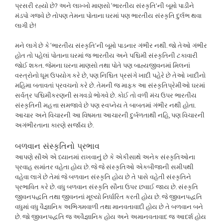
પ્રસરી રહ્યો છે? અને લાખ્ખો માણસો ‘ભારતીય સંસ્કૃતિ’ની બૂમો પાડીને
મંડપો ગજવે છે તોપણ તેમના પોતાના ઘરમાં પણ ભારતીય સંસ્કૃતિ દુર્લભ થવા
લાગી છે!
મને લાગે છે કે ‘ભારતીય સંસ્કૃતિ’ની બૂમો પાડનાર ગંભીર નથી. જો તેઓ ગંભીર
હોત તો પહેલાં પોતાના ઘરમાં જ ભારતીય અને પશ્ચિમી સંસ્કૃતિની ટકાવારી
જોઈ શકત. જેમના ઘરના માણસો તથા પોતે પણ બાહ્યજીવનમાં મિલનાં
વસ્ત્રોનો ધૂમ ઉપયોગ કરે છે, પણ નિશ્ચિત પ્રસંગે ખાદી પહેરે છે તેઓ ખાદીનો
મહિમા બતાવતાં પ્રવચનો કરે છે. તેમની જ માફક આ સંસ્કૃતિપ્રેમીઓ ઘરમાં
સર્વત્ર પશ્ચિમીકરણની સગવડો ભોગવે છે. કોઈ તો વળી મંચ ઉપર ભારતીય
સંસ્કૃતિની મહત્તા સમજાવે છે પણ સ્વપ્નેય તે બાબતમાં ગંભીર નથી હોતા.
આચાર અને વિચારની આ વિષમતા આચારની દુર્બળતાથી નહિ, પણ વિચારની
અગંભીરતાના કારણે સર્જાય છે.
બળવાન સંસ્કૃતિનો પ્રભાવ
આપણે સૌએ એ ધ્યાનમાં રાખવાનું છે કે એકીસાથે અનેક સંસ્કૃતિઓના
પ્રવાહ સમાંતર વહેતા હોય છે. જે જે સંસ્કૃતિઓ એકબીજાની સમીપથી
વહેવા લાગે છે તેમાં જે બળવાન સંસ્કૃતિ હોય છે તે પાસે વહેતી સંસ્કૃતિને
પ્રભાવિત કરે છે. વધુ બળવાન સંસ્કૃતિ સૌના ઉપર છવાઈ જાય છે. સંસ્કૃતિ
જીવનપદ્ધતિ તથા જીવનનાં મૂલ્યો નિર્ધારિત કરતી હોય છે. જે જીવનપદ્ધતિ
વધુમાં વધુ વૈજ્ઞાનિક અભિગમવાળી તથા માનવતાવાદી હોય છે તે બળવાન બને
છે. જો જીવનપદ્ધતિ જ અવૈજ્ઞાનિક હોય અને અમાનવતાવાદ જ આદર્શ હોય