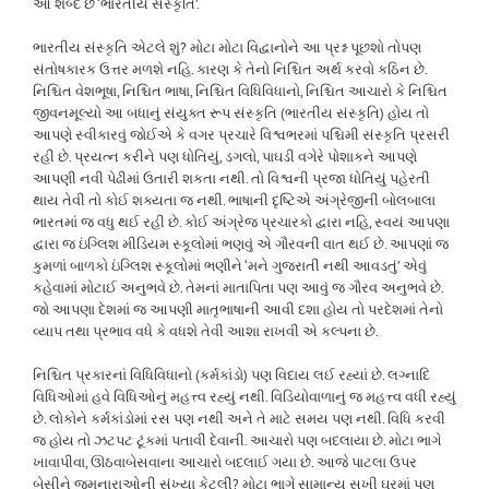
આ શબ્દ છે ‘ભારતીય સંસ્કૃતિ’.
ભારતીય સંસ્કૃતિ એટલે શું? મોટા મોટા વિદ્વાનોને આ પ્રશ્ન પૂછશો તોપણ
સંતોષકારક ઉત્તર મળશે નહિ. કારણ કે તેનો નિશ્ચિત અર્થ કરવો કઠિન છે.
નિશ્ચિત વેશભૂષા, નિશ્ચિત ભાષા, નિશ્ચિત વિધિવિધાનો, નિશ્ચિત આચારો કે નિશ્ચિત
જીવનમૂલ્યો આ બધાનું સંયુક્ત રૂપ સંસ્કૃતિ (ભારતીય સંસ્કૃતિ) હોય તો
આપણે સ્વીકારવું જોઈએ કે વગર પ્રચારે વિશ્વભરમાં પશ્ચિમી સંસ્કૃતિ પ્રસરી
રહી છે. પ્રયત્ન કરીને પણ ધોતિયું, ડગલો, પાઘડી વગેરે પોશાકને આપણે
આપણી નવી પેઢીમાં ઉતારી શકતા નથી. તો વિશ્વની પ્રજા ધોતિયું પહેરતી
થાય તેવી તો કોઈ શક્યતા જ નથી. ભાષાની દૃષ્ટિએ અંગ્રેજીની બોલબાલા
ભારતમાં જ વધુ થઈ રહી છે. કોઈ અંગ્રેજ પ્રચારકો દ્વારા નહિ, સ્વયં આપણા
દ્વારા જ ઇંગ્લિશ મીડિયમ સ્કૂલોમાં ભણવું એ ગૌરવની વાત થઈ છે. આપણાં જ
કુમળાં બાળકો ઇંગ્લિશ સ્કૂલોમાં ભણીને ‘મને ગુજરાતી નથી આવડતું’ એવું
કહેવામાં મોટાઈ અનુભવે છે. તેમનાં માતાપિતા પણ આવું જ ગૌરવ અનુભવે છે.
જો આપણા દેશમાં જ આપણી માતૃભાષાની આવી દશા હોય તો પરદેશમાં તેનો
વ્યાપ તથા પ્રભાવ વધે કે વધશે તેવી આશા રાખવી એ કલ્પના છે.
નિશ્ચિત પ્રકારનાં વિધિવિધાનો (કર્મકાંડો) પણ વિદાય લઈ રહ્યાં છે. લગ્નાદિ
વિધિઓમાં હવે વિધિઓનું મહત્ત્વ રહ્યું નથી. વિડિયોવાળાનું જ મહત્ત્વ વધી રહ્યું
છે. લોકોને કર્મકાંડોમાં રસ પણ નથી અને તે માટે સમય પણ નથી. વિધિ કરવી
જ હોય તો ઝટપટ ટૂંકમાં પતાવી દેવાની. આચારો પણ બદલાયા છે. મોટા ભાગે
ખાવાપીવા, ઊઠવાબેસવાના આચારો બદલાઈ ગયા છે. આજે પાટલા ઉપર
બેસીને જમનારાઓની સંખ્યા કેટલી? મોટા ભાગે સામાન્ય સુખી ઘરમાં પણ