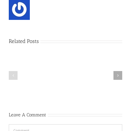
Related Posts
Live
પદ્મ
Pravachan
ભૂષણ
–
એવોર્ડ
Swami
સમારંભ
Sachchidanan
Leave A Comment
Comment