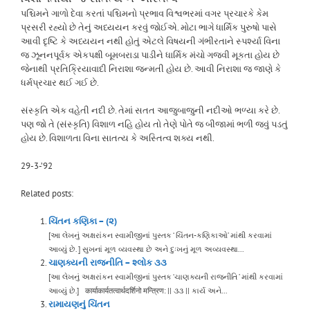
પશ્ચિમને ગાળો દેવા કરતાં પશ્ચિમનો પ્રભાવ વિશ્વભરમાં વગર પ્રચારકે કેમ
પ્રસરી રહ્યો છે તેનું અધ્યયન કરવું જોઈએ. મોટા ભાગે ધાર્મિક પુરુષો પાસે
આવી દૃષ્ટિ કે અધ્યયન નથી હોતું એટલે વિષયની ગંભીરતાને સ્પર્શ્યા વિના
જ ઝૂનનપૂર્વક એકપક્ષી બૂમબરાડા પાડીને ધાર્મિક મંચો ગજવી મૂકતા હોય છે
જેનાથી પ્રતિક્રિયાવાદી નિરાશા જન્મતી હોય છે. આવી નિરાશા જ જાણે કે
ધર્મપ્રચાર થઈ ગઈ છે.
સંસ્કૃતિ એક વહેતી નદી છે. તેમાં સતત આજુબાજુની નદીઓ ભળ્યા કરે છે.
પણ જો તે (સંસ્કૃતિ) વિશાળ નહિ હોય તો તેણે પોતે જ બીજામાં ભળી જવું પડતું
હોય છે. વિશાળતા વિના સાતત્ય કે અસ્તિત્વ શક્ય નથી.
29-3-’92
Related posts:
ચિંતન કણિકા – (૨)
[આ લેખનું અક્ષરાંકન સ્વામીજીનાં પુસ્તક ‘ ચિંતન-કણિકાઓ’ માંથી કરવામાં
આવ્યું છે. ] સુખનાં મૂળ વ્યવસ્થા છે અને દુઃખનું મૂળ અવ્યવસ્થા...
ચાણક્યની રાજનીતિ – શ્લોક ૩૩
[આ લેખનું અક્ષરાંકન સ્વામીજીનાં પુસ્તક ‘ચાણક્યની રાજનીતિ ’ માંથી કરવામાં
આવ્યું છે.] कार्याकार्यतत्वार्थदर्शिनो मन्त्रिण: || ૩૩ || કાર્ય અને...
રામાયણનું ચિંતન