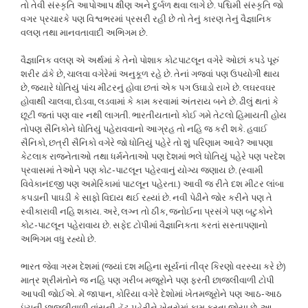
તો તેવી સંસ્કૃતિ આપોઆપ ક્ષીણ અને દુર્બળ થવા લાગે છે. પશ્ચિમી સંસ્કૃતિ જો
વગર પ્રચારકે પણ વિશ્વભરમાં પ્રસરી રહી છે તો તેનું કારણ તેનું વૈજ્ઞાનિક
વલણ તથા માનવતાવાદી અભિગમ છે.
વૈજ્ઞાનિક વલણ એ અર્થમાં કે તેનો પોશાક કોટપાટલૂન વગેરે ઓછાં કપડે પૂરું
શરીર ઢાંકે છે, ચાલવા વગેરેમાં અનુકૂળ રહે છે. તેનાં ગજવાં પણ ઉપયોગી થાય
છે, જ્યારે ધોતિયું પાંચ મીટરનું હોવા છતાં એક પગ ઉઘાડો રાખે છે. લઘરવઘર
હોવાથી ચાલવા, દોડવા, લડવામાં કે કામ કરવામાં અંતરાય બને છે. ઢીલું થતાં કે
છૂટી જતાં પણ વાર નથી લાગતી. ભારતીયતાનો કોઈ ગમે તેટલો હિમાયતી હોય
તોપણ સૈનિકોને ધોતિયું પહેરાવવાનો આગ્રહ તો નહિ જ કરી શકે. હવાઈ
સૈનિકો, છત્રી સૈનિકો વગેરે જો ધોતિયું પહેરે તો શું પરિણામ આવે? આપણા
કેટલાક રાજનેતાઓ તથા ધર્મનેતાઓ પણ દેશમાં ભલે ધોતિયું પહેરે પણ પરદેશ
પ્રવાસમાં તેઓને પણ કોટ-પાટલૂન પહેરવાનું યોગ્ય જણાય છે. (સ્વામી
વિવેકાનંદજી પણ અમેરિકામાં પાટલૂન પહેરતા.) આવી જ રીતે દશ મીટર લાંબા
કપડાની પાઘડી કે સાફો વિદાય થઈ રહ્યાં છે. નવી પેઢીને જોર કરીને પણ તે
સ્વીકારાવી નહિ શકાય. અરે, લગ્ન તો ઠીક, જનોઈના પ્રસંગે પણ બટુકોને
કોટ-પાટલૂન પહેરાવાય છે. સફેદ ટોપીમાં વૈજ્ઞાનિકતા કરતાં સસ્તાપણાનો
અભિગમ વધુ રહ્યો છે.
ભારત જેવા ગરમ દેશમાં (જ્યાં દશ મહિના સૂર્યનાં તીવ્ર કિરણો વરસ્યા કરે છે)
માત્ર શ્રીમંતોને જ નહિ પણ ગરીબ મજૂરોને પણ ફરતી છાજલીવાળી ટોપી
આપવી જોઈએ. મેં જાપાન, કોરિયા વગેરે દેશોમાં ખેતમજૂરોને પણ આઠ-આઠ
ઇંચની છાજલીવાળી વાંસની હૅટ પહેરીને ખેતરોમાં કામ કરતા જોયા છે. આ