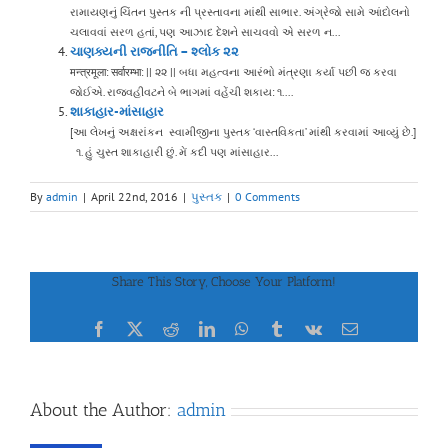
રામાયણનું ચિંતન પુસ્તક ની પ્રસ્તાવના માંથી સાભાર. અંગ્રેજો સામે આંદોલનો
ચલાવવાં સરળ હતાં, પણ આઝાદ દેશને સાચવવો એ સરળ ન...
ચાણક્યની રાજનીતિ – શ્લોક ૨૨
मन्त्रमूला: सर्वारम्भा: || ૨૨ || બધા મહત્વના આરંભો મંત્રણા કર્યા પછી જ કરવા
જોઈએ. રાજવહીવટને બે ભાગમાં વહેંચી શકાય: ૧....
શાકાહાર-માંસાહાર
[આ લેખનું અક્ષરાંકન સ્વામીજીના પુસ્તક ‘વાસ્તવિકતા’ માંથી કરવામાં આવ્યું છે.]
૧. હું ચુસ્ત શાકાહારી છું. મેં કદી પણ માંસાહાર...
By
admin
|
April 22nd, 2016
|
પુસ્તક
|
0 Comments
Share This Story, Choose Your Platform!
Facebook
X
Reddit
LinkedIn
WhatsApp
Tumblr
Vk
Email
About the Author:
admin