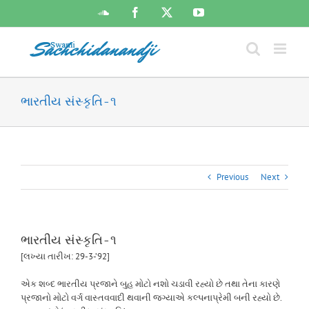
Skip
SoundCloud
Facebook
X
YouTube
to
content
ભારતીય સંસ્કૃતિ-૧
Previous
Next
ભારતીય સંસ્કૃતિ-૧
[લખ્યા તારીખ: 29-3-’92]
એક શબ્દ ભારતીય પ્રજાને બુહ મોટો નશો ચડાવી રહ્યો છે તથા તેના કારણે
પ્રજાનો મોટો વર્ગ વાસ્તવવાદી થવાની જગ્યાએ કલ્પનાપ્રેમી બની રહ્યો છે.