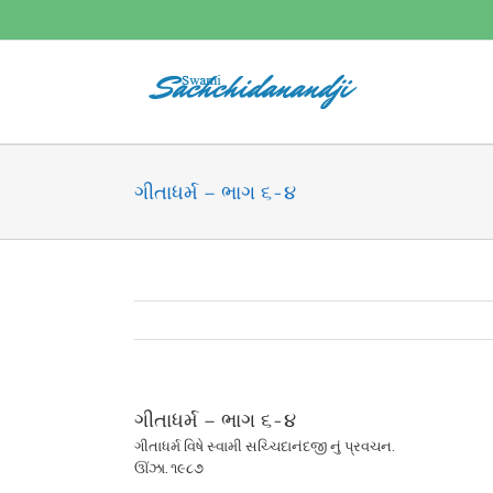
Skip
to
content
ગીતાધર્મ – ભાગ ૬-૪
ગીતાધર્મ – ભાગ ૬-૪
ગીતાધર્મ વિષે સ્વામી સચ્ચિદાનંદજી નું પ્રવચન.
ઊંઝા. ૧૯૮૭