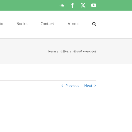
SoundCloud
Facebook
X
YouTube
io
Books
Contact
About
Home
વીડીઓ
ગીતાધર્મ – ભાગ ૬-૪
Previous
Next