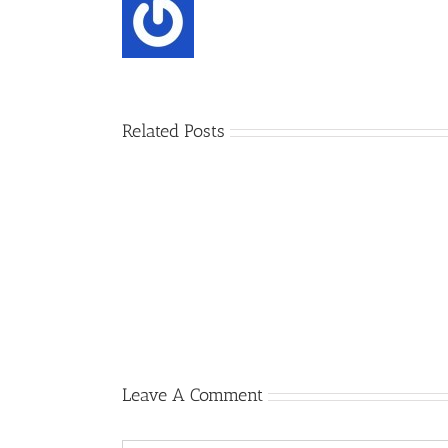
Related Posts
રામાયણ
તુલના
(video)
–
૩
Leave A Comment