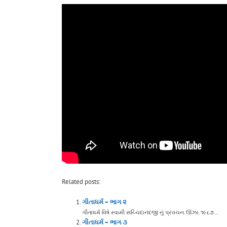
Related posts:
ગીતાધર્મ – ભાગ ૨
ગીતાધર્મ વિષે સ્વામી સચ્ચિદાનંદજી નું પ્રવચન. ઊંઝા. ૧૯૮૭...
ગીતાધર્મ – ભાગ ૩